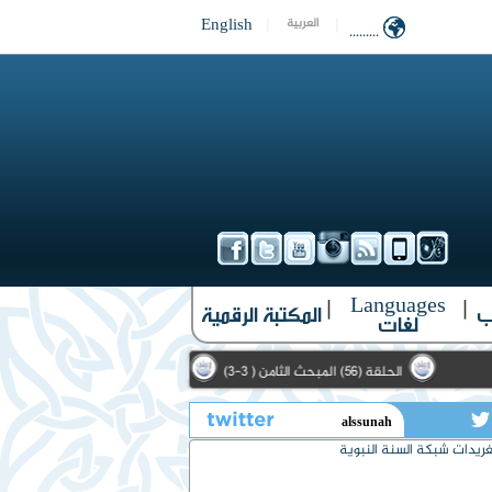
English
|
|
العربية
.........
Languages
|
|
ب
المكتبة الرقمية
لغات
الحلقة (56) المبحث الثامن ( 3-3)
الحلقة (10) الأمثال الواردة في حديث الحارث الأشعري (1-3)
تويتر
ريدات شبكة السنة النبوية