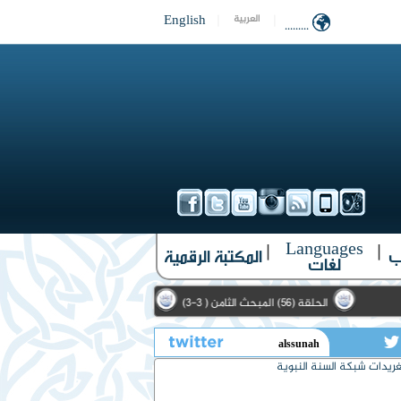
English
|
|
العربية
.........
Languages
|
|
ب
المكتبة الرقمية
لغات
الحلقة (56) المبحث الثامن ( 3-3)
الحلقة (10) الأمثال الواردة في حديث الحارث الأشعري (1-3)
تويتر
ريدات شبكة السنة النبوية