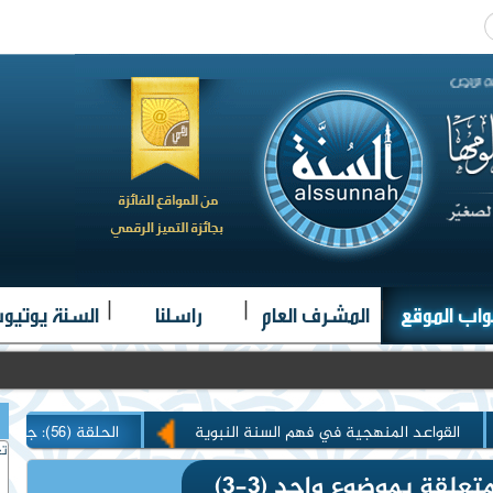
|
|
|
واب الموقع
المشرف العام
راسلنا
السنة يوتيو
القواعد المنهجية في فهم السنة النبوية
الحلقة (56): جمع النصوص المتعلقة بموضوع واحد (3-3)
تغ