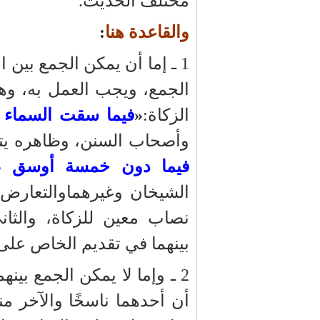
مختلف الحديث.
والقاعدة هنا
:
1 ـ إما أن يمكن الجمع بين 
الجمع، ويجب العمل به، وهذا
الزكاة:
«
فيما سقت السماء 
وأصحاب السنن، وظاهره يتع
فيما دون خمسة أوسق ص
الشيخان وغيرهماوالتعارض ه
نصاب معين للزكاة، والثا
بينهما في تقديم الخاص على ا
2 ـ وإما لا يمكن الجمع بينه
أن أحدهما ناسخًا والآخر من