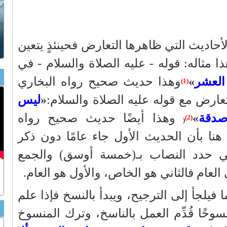
الأحاديث التي ظاهرها التعارض فحينئذٍ يتعين
 مثاله: قوله - عليه الصلاة والسلام - في
العشر
»
وهذا حديث صحيح رواه البخاري
(1)
ارض مع قوله عليه الصلاة والسلام:
«
ليس
دقة
»
وهذا أيضًا حديث صحيح رواه
(2)
(
نا بأن الحديث الأول جاء عامًا دون ذكر
ني حدد النصاب بـ(خمسة أوسق) والجمع
لعام فالثاني هو الخاص، والأول هو العام.
ما فيلجأ إلى الترجيح، ويبدأ بالنسخ فإذا علم
سوخًا قُدِّم العمل بالناسخ، وترك المنسوخ